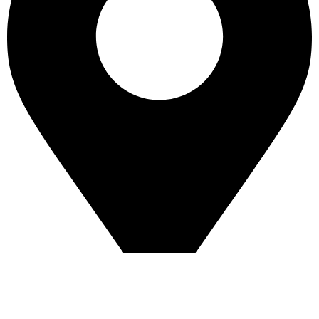
Balmoral 309, Oficina 906 (Edificio Britania), Las Condes